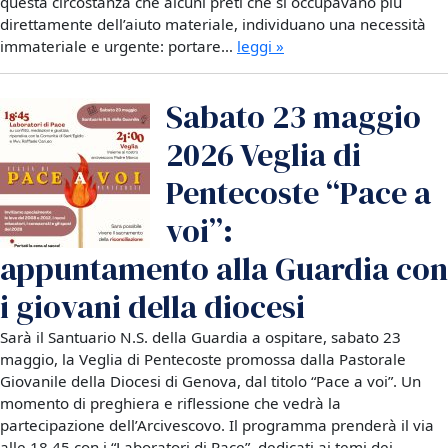
questa circostanza che alcuni preti che si occupavano più
direttamente dell’aiuto materiale, individuano una necessità
immateriale e urgente: portare…
leggi »
Sabato 23 maggio
2026 Veglia di
Pentecoste “Pace a
voi”:
appuntamento alla Guardia con
i giovani della diocesi
Sarà il Santuario N.S. della Guardia a ospitare, sabato 23
maggio, la Veglia di Pentecoste promossa dalla Pastorale
Giovanile della Diocesi di Genova, dal titolo “Pace a voi”. Un
momento di preghiera e riflessione che vedrà la
partecipazione dell’Arcivescovo. Il programma prenderà il via
alle 18.45 con i “Laboratori di Pace”, dedicati ai temi dei