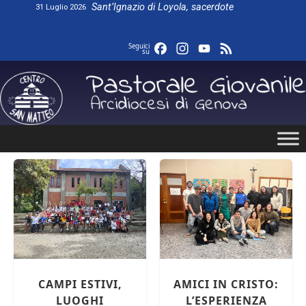
Skip
Sant’Ignazio di Loyola, sacerdote
31 Luglio 2026
to
content
Facebook
Instagram
YouTube
Feed
Seguici
su
revious
CAMPI ESTIVI,
AMICI IN CRISTO:
LUOGHI
L’ESPERIENZA