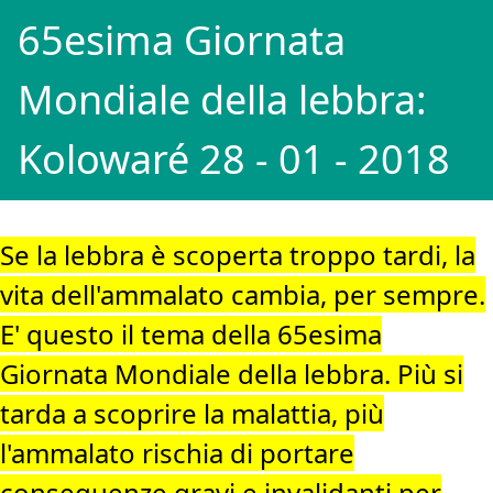
65esima Giornata
Mondiale della lebbra:
Kolowaré 28 - 01 - 2018
Se la lebbra è scoperta troppo tardi, la
vita dell'ammalato cambia, per sempre.
E' questo il tema della 65esima
Giornata Mondiale della lebbra. Più si
tarda a scoprire la malattia, più
l'ammalato rischia di portare
conseguenze gravi e invalidanti per