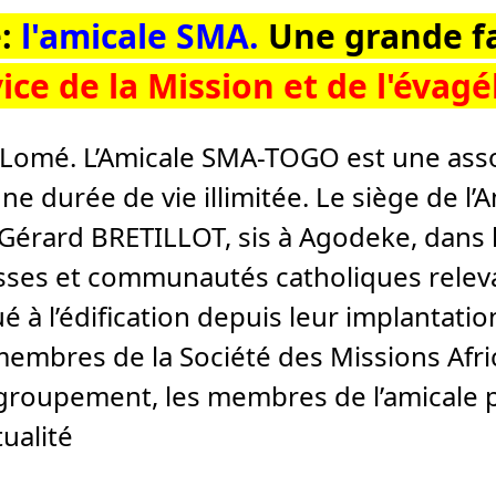
:
l'amicale SMA.
Une grande fa
ice de la Mission et de l'évagé
Lomé. L’Amicale SMA-TOGO est une assoc
a une durée de vie illimitée. Le siège de
Gérard BRETILLOT, sis à Agodeke, dans 
sses et communautés catholiques relevan
ué à l’édification depuis leur implantat
embres de la Société des Missions Afri
egroupement, les membres de l’amicale 
tualité