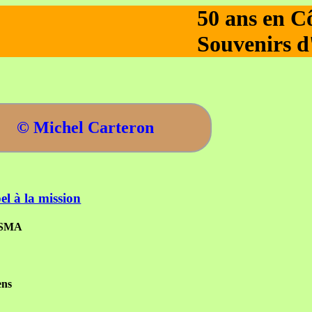
50 ans en Cô
Souvenirs d'
© Michel Carteron
l à la mission
a SMA
ens