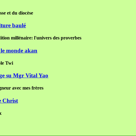
sse et du diocèse
lture baulé
ition millénaire: l'univers des proverbes
s le monde akan
ple Twi
ge su Mgr Vital Yao
gneur avec mes frères
e Christ
x