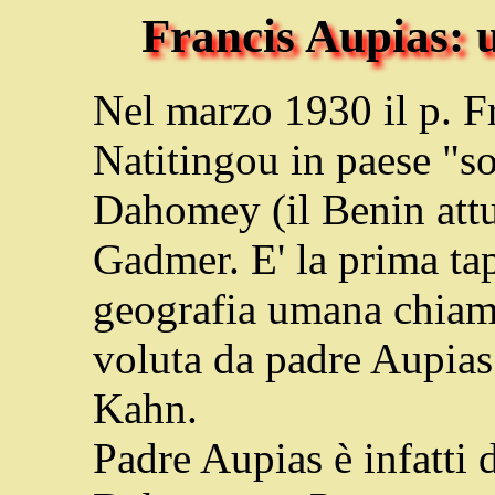
Francis Aupias: u
Nel marzo 1930 il p. F
Natitingou in paese "s
Dahomey (il Benin attu
Gadmer. E' la prima ta
geografia umana chiama
voluta da padre Aupias
Kahn.
Padre Aupias è infatti 