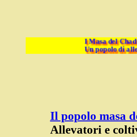
I Masa del Chad:
Un popolo di allev
Il popolo masa 
Allevatori e colti