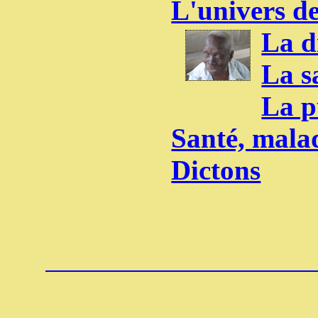
L'univers d
La di
La s
La p
Santé, mala
Dictons