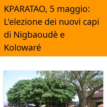
KPARATAO, 5 maggio:
L'elezione dei nuovi capi
di Nigbaoudè e
Kolowaré