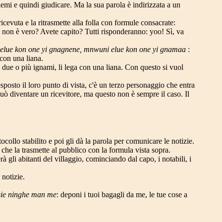
lemi e quindi giudicare. Ma la sua parola è indirizzata a un
ricevuta e la ritrasmette alla folla con formule consacrate:
, non è vero? Avete capito? Tutti risponderanno: yoo! Sì, va
lue kon one yi gnagnene, mnwuni elue kon one yi gnamaa
:
con una liana.
 due o più ignami, li lega con una liana. Con questo si vuol
posto il loro punto di vista, c'è un terzo personaggio che entra
può diventare un ricevitore, ma questo non è sempre il caso. Il
ollo stabilito e poi gli dà la parola per comunicare le notizie.
 che la trasmette al pubblico con la formula vista sopra.
 gli abitanti del villaggio, cominciando dal capo, i notabili, i
 notizie.
sie ninghe man me
: deponi i tuoi bagagli da me, le tue cose a