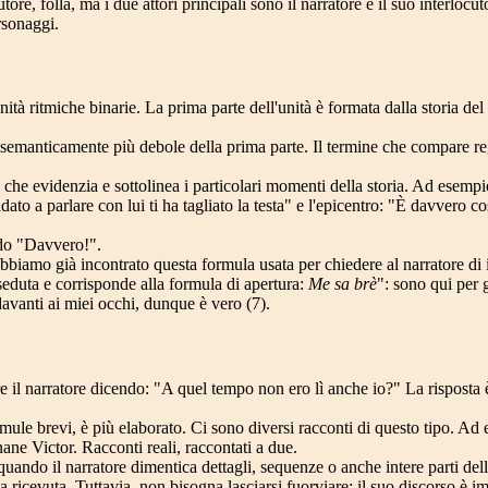
cutore, folla, ma i due attori principali sono il narratore e il suo interlo
rsonaggi.
ità ritmiche binarie. La prima parte dell'unità è formata dalla storia del
, semanticamente più debole della prima parte. Il termine che compare re
e evidenzia e sottolinea i particolari momenti della storia. Ad esempio,
ndato a parlare con lui ti ha tagliato la testa" e l'epicentro: "È davvero co
ndo "Davvero!".
bbiamo già incontrato questa formula usata per chiedere al narratore di
seduta e corrisponde alla formula di apertura:
Me sa brè
": sono qui per 
 davanti ai miei occhi, dunque è vero (7).
 il narratore dicendo: "A quel tempo non ero lì anche io?" La risposta è ov
mule brevi, è più elaborato. Ci sono diversi racconti di questo tipo. Ad
ane Victor. Racconti reali, raccontati a due.
quando il narratore dimentica dettagli, sequenze o anche intere parti del
ata ricevuta. Tuttavia, non bisogna lasciarsi fuorviare: il suo discorso è 