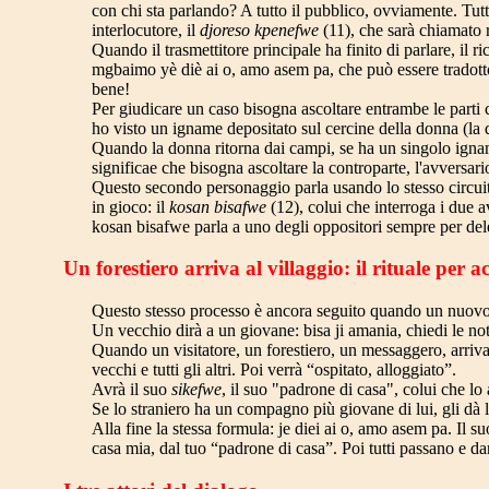
con chi sta parlando? A tutto il pubblico, ovviamente. Tutt
interlocutore, il
djoreso kpenefwe
(11), che sarà chiamato r
Quando il trasmettitore principale ha finito di parlare, il r
mgbaimo yè diè ai o, amo asem pa, che può essere tradotto:
bene!
Per giudicare un caso bisogna ascoltare entrambe le parti 
ho visto un igname depositato sul cercine della donna (la
Quando la donna ritorna dai campi, se ha un singolo igname
significae che bisogna ascoltare la controparte, l'avversario
Questo secondo personaggio parla usando lo stesso circuito 
in gioco: il
kosan bisafwe
(12), colui che interroga i due a
kosan bisafwe parla a uno degli oppositori sempre per dele
Un forestiero arriva al villaggio: il rituale per a
Questo stesso processo è ancora seguito quando un nuovo arr
Un vecchio dirà a un giovane: bisa ji amania, chiedi le not
Quando un visitatore, un forestiero, un messaggero, arriva 
vecchi e tutti gli altri. Poi verrà “ospitato, alloggiato”.
Avrà il suo
sikefwe
, il suo "padrone di casa", colui che lo 
Se lo straniero ha un compagno più giovane di lui, gli dà l
Alla fine la stessa formula: je diei ai o, amo asem pa. Il su
casa mia, dal tuo “padrone di casa”. Poi tutti passano e d