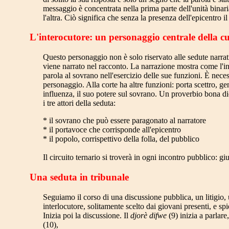
messaggio è concentrata nella prima parte dell'unità bina
l'altra. Ciò significa che senza la presenza dell'epicentro 
L'interocutore: un personaggio centrale della c
Questo personaggio non è solo riservato alle sedute narrati
viene narrato nel racconto. La narrazione mostra come l'int
parola al sovrano nell'esercizio delle sue funzioni. È nece
personaggio. Alla corte ha altre funzioni: porta scettro, g
influenza, il suo potere sul sovrano. Un proverbio bona di
i tre attori della seduta:
* il sovrano che può essere paragonato al narratore
* il portavoce che corrisponde all'epicentro
* il popolo, corrispettivo della folla, del pubblico
Il circuito ternario si troverà in ogni incontro pubblico: giud
Una seduta in tribunale
Seguiamo il corso di una discussione pubblica, un litigio, un
interlocutore, solitamente scelto dai giovani presenti, e spi
Inizia poi la discussione. Il
djorè difwe
(9) inizia a parlare
(10),