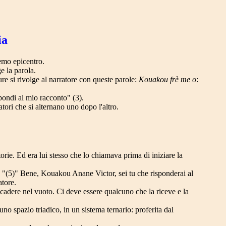
ia
remo epicentro.
e la parola.
re si rivolge al narratore con queste parole:
Kouakou frè me o
:
spondi al mio racconto" (3).
atori che si alternano uno dopo l'altro.
. Ed era lui stesso che lo chiamava prima di iniziare la
 "(5)" Bene, Kouakou Anane Victor, sei tu che risponderai al
atore.
adere nel vuoto. Ci deve essere qualcuno che la riceve e la
 spazio triadico, in un sistema ternario: proferita dal