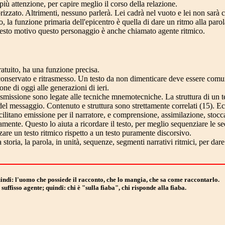
 più attenzione, per capire meglio il corso della relazione.
orizzato. Altrimenti, nessuno parlerà. Lei cadrà nel vuoto e lei non sarà
o, la funzione primaria dell'epicentro è quella di dare un ritmo alla par
questo motivo questo personaggio è anche chiamato agente ritmico.
atuito, ha una funzione precisa.
o, conservato e ritrasmesso. Un testo da non dimenticare deve essere comu
ne di oggi alle generazioni di ieri.
smissione sono legate alle tecniche mnemotecniche. La struttura di un t
del messaggio. Contenuto e struttura sono strettamente correlati (15). Ec
itano emissione per il narratore, e comprensione, assimilazione, stoccag
tamente. Questo lo aiuta a ricordare il testo, per meglio sequenziare le se
zare un testo ritmico rispetto a un testo puramente discorsivo.
 storia, la parola, in unità, sequenze, segmenti narrativi ritmici, per da
quindi: l'uomo che possiede il racconto, che lo mangia, che sa come raccontarlo.
: suffisso agente; quindi: chi è "sulla fiaba", chi risponde alla fiaba.