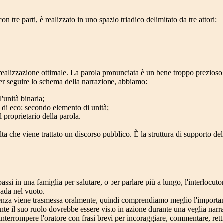
n tre parti, è realizzato in uno spazio triadico delimitato da tre attori:
 realizzazione ottimale. La parola pronunciata è un bene troppo prezioso 
 Per seguire lo schema della narrazione, abbiamo:
l'unità binaria;
a di eco: secondo elemento di unità;
il proprietario della parola.
ta che viene trattato un discorso pubblico. È la struttura di supporto del
si in una famiglia per salutare, o per parlare più a lungo, l'interlocut
cada nel vuoto.
nza viene trasmessa oralmente, quindi comprendiamo meglio l'importanza
ente il suo ruolo dovrebbe essere visto in azione durante una veglia nar
nterrompere l'oratore con frasi brevi per incoraggiare, commentare, rett