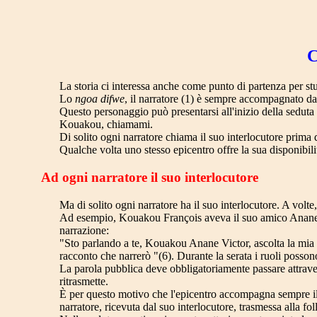
C
La storia ci interessa anche come punto di partenza per stu
Lo
ngoa difwe
, il narratore (1) è sempre accompagnato d
Questo personaggio può presentarsi all'inizio della sedut
Kouakou, chiamami.
Di solito ogni narratore chiama il suo interlocutore prima 
Qualche volta uno stesso epicentro offre la sua disponibilità
Ad ogni narratore il suo interlocutore
Ma di solito ogni narratore ha il suo interlocutore. A volte,
Ad esempio, Kouakou François aveva il suo amico Anane Vi
narrazione:
"Sto parlando a te, Kouakou Anane Victor, ascolta la mia 
racconto che narrerò "(6). Durante la serata i ruoli possono 
La parola pubblica deve obbligatoriamente passare attrave
ritrasmette.
È per questo motivo che l'epicentro accompagna sempre il n
narratore, ricevuta dal suo interlocutore, trasmessa alla foll