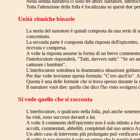
Nella seduta narrativa ci sono tre attori: narratore, interlo
Tutta l'attenzione della folla è focalizzata su questi due pe
Unità ritmiche binarie
La storia del narratore è quindi composta da una serie di un
concentrato.
La seconda parte è composta dalla risposta dell'epicentro
ricevuta e compresa.
A volte la risposta assume la forma di un breve commento ch
l'interlocutore risponderà, "Tutti, davvero tutti;" "Se sei a
catturare i bambini".
L'interlocutore sottolinea la drammatica situazione grida
Per due volte troviamo questa formula: "C'ero anch'io". A
Questa è una delle formule che si trova spesso durante la 
Il narratore vuol dire: quello che dico l'ho visto svolgersi
Si vede quello che si racconta
L'interlocutore, o qualcuno nella folla, può anche sostenere
ha visti, sono successi davanti a lui.
A volte il commento dell'epicentro non è solo ridotto a for
accolti, commentati, abbelliti, completati dal suo amico An
Un altro caso di intervento più prolungato può verificarsi 
di solito la sua risposta è solo un segno che la parola è st