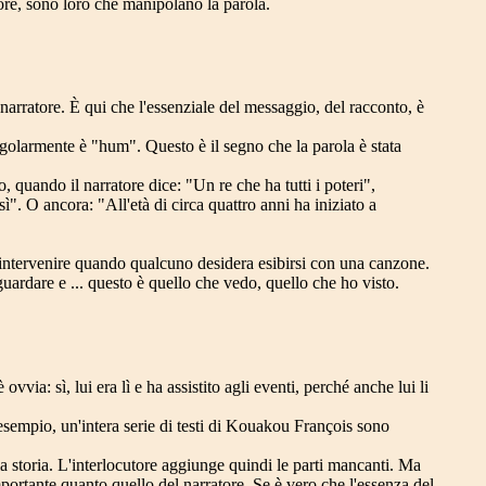
cutore, sono loro che manipolano la parola.
 narratore. È qui che l'essenziale del messaggio, del racconto, è
golarmente è "hum". Questo è il segno che la parola è stata
 quando il narratore dice: "Un re che ha tutti i poteri",
sì". O ancora: "All'età di circa quattro anni ha iniziato a
 intervenire quando qualcuno desidera esibirsi con una canzone.
guardare e ... questo è quello che vedo, quello che ho visto.
via: sì, lui era lì e ha assistito agli eventi, perché anche lui li
 esempio, un'intera serie di testi di Kouakou François sono
la storia. L'interlocutore aggiunge quindi le parti mancanti. Ma
importante quanto quello del narratore. Se è vero che l'essenza del