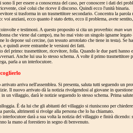
i sono lì per essere a conoscenza del caso, per conoscere i dati dei prob
icevente, cioè colui che riceve il discorso. Quindi ecco l'unità binaria.
icevitore si trasforma in un trasmettitore secondario. Concentra la parola 
 voi anziani, ecco quanto è stato detto, ecco il problema, avete sentito
coinvolte e testimoni. A questo proposito si cita un proverbio:
man wun e
 donna che viene dal campo), ma ho mai visto un singolo igname legato 
 lo depone sul cercine, (un tessuto arrotolato che tiene in testa). Se ha
, e quindi avere entrambe le versioni dei fatti.
del primo: trasmettitore, ricevitore, folla. Quando le due parti hanno es
vversari. Anche lui usa lo stesso schema. A volte il primo trasmettitore 
ga, parla a un interlocutore.
ccoglierlo
ivato arriva nell'assemblea. Si presenta, saluta tutti seguendo un protoc
izie. Il nuovo arrivato dà la notizia rivolgendosi al giovane in questione
in un villaggio, darà le notizie seguendo lo stesso schema. Prima saluterà
alloggia. È da lui che gli abitanti del villaggio si riuniscono per chiedere
a parola, altrimenti si rivolge alla persona che lo ha chiamato.
o interlocutore darà a sua volta la notizia del villaggio e finirà dicendo:
anno la mano al forestiero in segno di benvenuto.