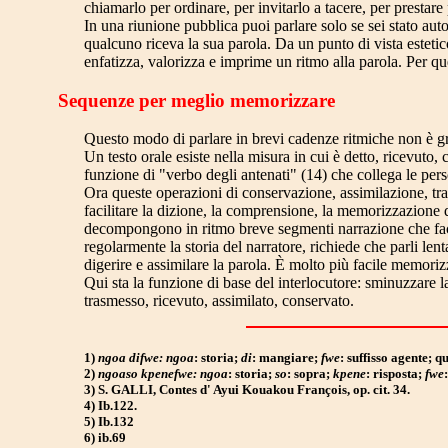
chiamarlo per ordinare, per invitarlo a tacere, per prestare
In una riunione pubblica puoi parlare solo se sei stato aut
qualcuno riceva la sua parola. Da un punto di vista estetic
enfatizza, valorizza e imprime un ritmo alla parola. Per 
Sequenze per meglio memorizzare
Questo modo di parlare in brevi cadenze ritmiche non è gr
Un testo orale esiste nella misura in cui è detto, ricevut
funzione di "verbo degli antenati" (14) che collega le perso
Ora queste operazioni di conservazione, assimilazione, tra
facilitare la dizione, la comprensione, la memorizzazione 
decompongono in ritmo breve segmenti narrazione che facil
regolarmente la storia del narratore, richiede che parli len
digerire e assimilare la parola. È molto più facile memoriz
Qui sta la funzione di base del interlocutore: sminuzzare la
trasmesso, ricevuto, assimilato, conservato.
1)
ngoa difwe: ngoa
: storia;
di
: mangiare;
fwe
: suffisso agente; 
2)
ngoaso kpenefwe: ngoa
: storia;
so
: sopra;
kpene
: risposta;
fwe
3) S. GALLI, Contes d' Ayui Kouakou François, op. cit. 34.
4) Ib.122.
5) Ib.132
6) ib.69