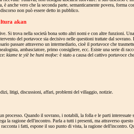
ria, è anche vero che la seconda parte, semanticamente povera, forma con
il discorso non può essere detto in pubblico.
ultura akan
ve. Si trova nella società bona sotto altri nomi e con altre funzioni. Una
ervento del portavoce sia decisivo nelle questioni trattate dal sovrano.
ssario passare attraverso un intermediario, cioè il portavoce che trasmett
enealogista, ambasciatore, primo consigliere, ecc. Esiste una serie di ra
ce:
kiame te yiè be huni mofoe:
è stato a causa del cattivo portavoce ch
izi, litigi, discussioni, affari, problemi del villaggio, notizie.
 processo. Quando il sovrano, i notabili, la folla e le parti interessate s
ega la ragione dell'incontro. Parla a tutti i presenti, ma attraverso questo
, racconta i fatti, espone il suo punto di vista, la ragione dell'incontro