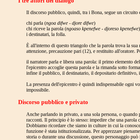
I tre attori del dialogo
Il discorso pubblico, quindi, tra i Bona, segue un circuito co
chi parla (
ngoa difwe - djore difwe
)
chi riceve la parola (
ngoaso kpenefwe - djoreso kpenefwe
)
i destinatari, la folla.
È all'interno di questo triangolo che la parola trova la sua
attenzione, precauzione pari (12), e restituito all'oratore.
il narratore parla e libera una parola: il primo elemento del
l'epicentro accoglie questa parola e la rimanda sotto form
infine il pubblico, il destinatario, il depositario definitivo, 
La presenza dell'epicentro è quindi indispensabile ogni vol
impossibile.
Discorso pubblico e privato
Anche parlando in privato, a una sola persona, o quando pas
racconti. Il principio è lo stesso: impedire che una parola 
Dobbiamo ricordare che siamo in culture in cui la conosce
funzione è stata istituzionalizzata. Per apprezzare pienam
storia o durante una discussione, questo personaggio può i