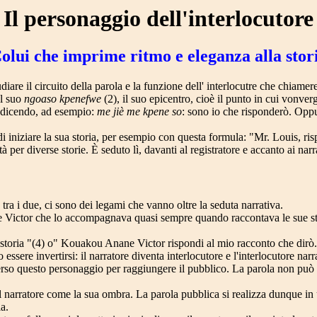
Il personaggio dell'interlocutore
olui che imprime ritmo e eleganza alla stor
diare il circuito della parola e la funzione dell' interlocutre che chiame
al suo
ngoaso kpenefwe
(2), il suo epicentro, cioè il punto in cui vonverg
a dicendo, ad esempio:
me jiè me kpene so
: sono io che risponderò. Oppu
di iniziare la sua storia, per esempio con questa formula: "Mr. Louis, ri
 per diverse storie. È seduto lì, davanti al registratore e accanto ai narr
 tra i due, ci sono dei legami che vanno oltre la seduta narrativa.
ctor che lo accompagnava quasi sempre quando raccontava le sue storie
storia "(4) o" Kouakou Anane Victor rispondi al mio racconto che dirò.
essere invertirsi: il narratore diventa interlocutore e l'interlocutore narr
rso questo personaggio per raggiungere il pubblico. La parola non può c
arratore come la sua ombra. La parola pubblica si realizza dunque in uno
a.