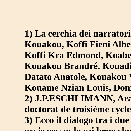
1) La cerchia dei narrator
Kouakou, Koffi Fieni Alb
Koffi Kra Edmond, Koabe
Kouakou Brandré, Kouadi
Datato Anatole, Kouakou 
Kouame Nzian Louis, Dom
2) J.P.ESCHLIMANN, Araig
doctorat de troisième cycle
3) Ecco il dialogo tra i du
wo je wo so
: lo sai bene ch