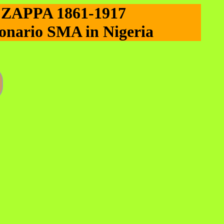
APPA 1861-1917
onario SMA in Nigeria