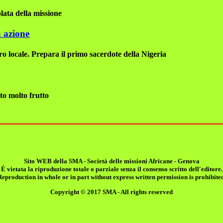
lata della missione
a azione
ro locale. Prepara il primo sacerdote della Nigeria
to molto frutto
Sito WEB della SMA - Società delle missioni Africane
- Genova
È vietata la riproduzione totale o parziale senza il consenso scritto dell'editore.
Reproduction in whole or in part without express written permission is prohibited
Copyright © 2017 SMA - All rights reserved