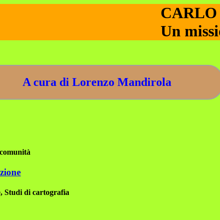
CARLO Z
Un missi
A cura di Lorenzo Mandirola
 comunità
zione
 Studi di cartografia