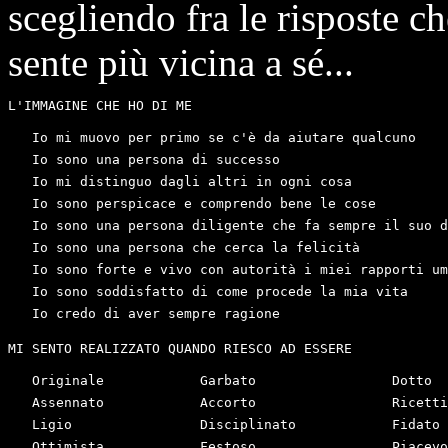
scegliendo fra le risposte c
sente più vicina a sé...
L'IMMAGINE CHE HO DI ME

   Io mi muovo per primo se c'è da aiutare qualcuno

   Io sono una persona di successo

   Io mi distinguo dagli altri in ogni cosa

   Io sono perspicace e comprendo bene le cose

   Io sono una persona diligente che fa sempre il suo d
   Io sono una persona che cerca la felicità

   Io sono forte e vivo con autorità i miei rapporti um
   Io sono soddisfatto di come procede la mia vita

   Io credo di aver sempre ragione

MI SENTO REALIZZATO QUANDO RIESCO AD ESSERE

   Originale 		Garbato 		Dotto

   Assennato 		Accorto	 		Ricettivo

   Ligio 		Disciplinato 		Fidato

   Ottimista 		Festoso 		Piacevole
