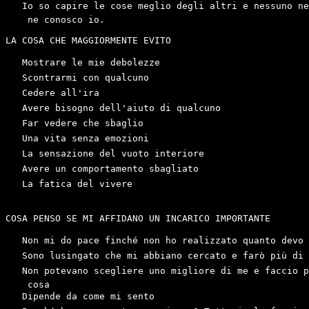
   Io so capire le cose meglio degli altri e nessuno ne
    ne conosco io.

LA COSA CHE MAGGIORMENTE EVITO

   Mostrare le mie debolezze

   Scontrarmi con qualcuno

   Cedere all'ira

   Avere bisogno dell'aiuto di qualcuno

   Far vedere che sbaglio

   Una vita senza emozioni

   La sensazione del vuoto interiore

   Avere un comportamento sbagliato

   La fatica del vivere

COSA PENSO SE MI AFFIDANO UN INCARICO IMPORTANTE

   Non mi do pace finché non ho realizzato quanto devo

   Sono lusingato che mi abbiano cercato e farò più di 
   Non potevano scegliere uno migliore di me e faccio p
    cosa

   Dipende da come mi sento
