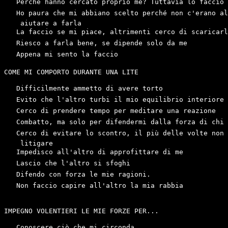
   Perché hanno cercato proprio me? Tuttavia lo faccio

   Ho paura che mi abbiano scelto perché non c'erano al
    aiutare a farla

   La faccio se mi piace, altrimenti cerco di scaricarl
   Riesco a farla bene, se dipende solo da me

   Appena mi sento la faccio 

COME MI COMPORTO DURANTE UNA LITE

   Difficilmente ammetto di avere torto

   Evito che l'altro turbi il mio equilibrio interiore

   Cerco di prendere tempo per meditare una reazione

   Combatto, ma solo per difendermi dalla forza di chi 
   Cerco di evitare lo scontro, il più delle volte non 
    litigare

   Impedisco all'altro di approfittare di me

   Lascio che l'altro si sfoghi

   Difendo con forza le mie ragioni.

   Non faccio capire all'altro la mia rabbia

IMPEGNO VOLENTIERI LE MIE FORZE PER...

   Conoscere ciò che mi circonda
