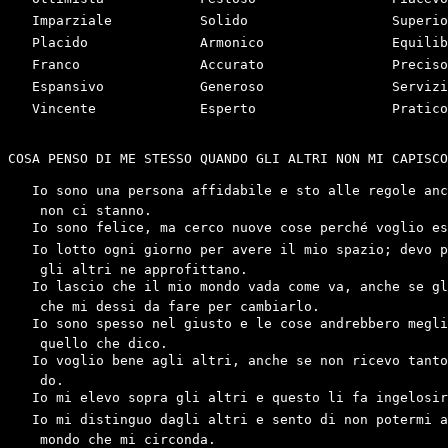
   Imparziale 		Solido 			Superiore

   Placido		Armonico 		Equilibrato

   Franco 		Accurato 		Preciso

   Espansivo 		Generoso 		Servizievole

   Vincente 		Esperto 		Pratico

COSA PENSO DI ME STESSO QUANDO GLI ALTRI NON MI CAPISCO
   Io sono una persona affidabile e sto alle regole anc
    non ci stanno.

   Io sono felice, ma cerco nuove cose perché voglio es
   Io lotto ogni giorno per avere il mio spazio; devo p
    gli altri ne approfittano.

   Io lascio che il mio mondo vada come va, anche se gl
    che mi dessi da fare per cambiarlo.

   Io sono spesso nel giusto e le cose andrebbero megli
    quello che dico.

   Io voglio bene agli altri, anche se non ricevo tanto
    do.

   Io mi elevo sopra gli altri e questo li fa ingelosir
   Io mi distinguo dagli altri e sento di non potermi a
    mondo che mi circonda.
