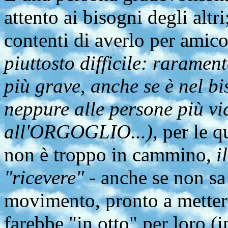
attento ai bisogni degli altri
contenti di averlo per amico
piuttosto difficile: raramen
più grave, anche se è nel b
neppure alle persone più vi
all'ORGOGLIO...),
per le qu
non è troppo in cammino,
il
"ricevere"
- anche se non sa 
movimento, pronto a mettersi
farebbe "in otto" per loro (