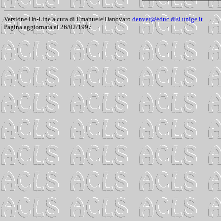
Versione On-Line a cura di Emanuele Danovaro
denver@educ.disi.unige.it
Pagina aggiornata al 26/02/1997