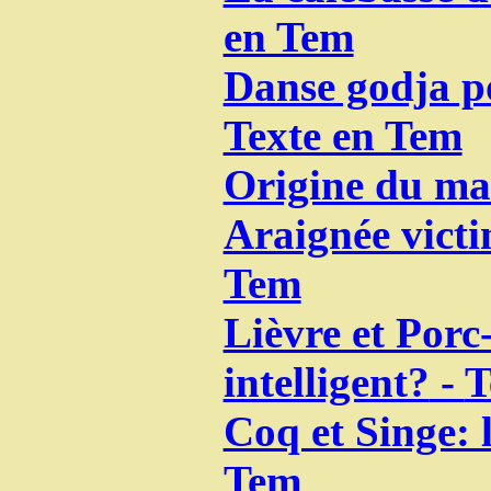
en Tem
Danse godja po
Texte en Tem
Origine du ma
Araignée vict
Tem
Lièvre et Porc-
intelligent?
-
T
Coq et Singe: 
Tem