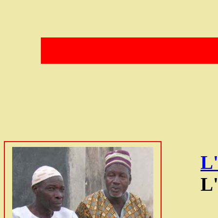
L'
L'