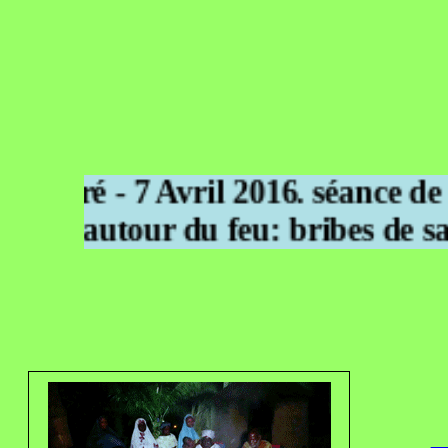
olowaré - 7 Avril 2016. séance de
a nuit autour du feu: bribes de s