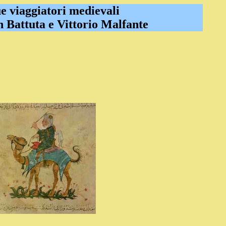
 viaggiatori medievali
 Battuta e Vittorio Malfante