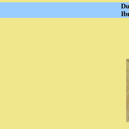
Due
Ibn