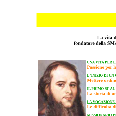
La vita d
fondatore della SMA
UNA VITA PER L
Passione per l
L 'INIZIO DI U
Mettere ordine
IL PRIMO SI' A
La storia di u
LA VOCAZIONE 
Le difficoltá 
MISSIONARIO P