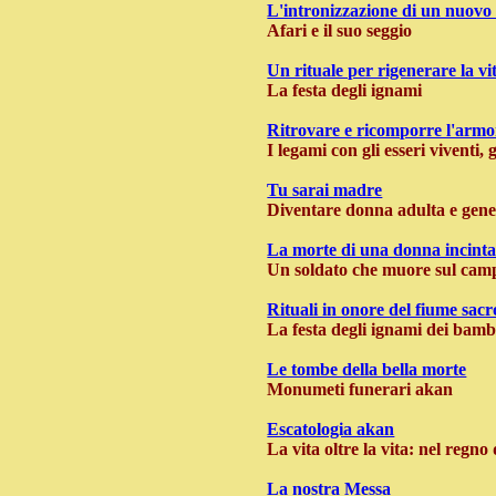
L'intronizzazione di un nuovo
Afari e il suo seggio
Un rituale per rigenerare la vi
La festa degli ignami
Ritrovare e ricomporre l'armo
I legami con gli esseri viventi,
Tu sarai madre
Diventare donna adulta e gene
La morte di una donna incint
Un soldato che muore sul camp
Rituali in onore del fiume sa
La festa degli ignami dei bamb
Le tombe della bella morte
Monumeti funerari akan
Escatologia akan
La vita oltre la vita: nel regno
La nostra Messa