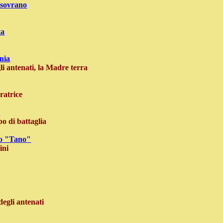
 sovrano
ta
nia
 gli antenati, la Madre terra
ratrice
a
o di battaglia
cro "Tano"
ini
 degli antenati